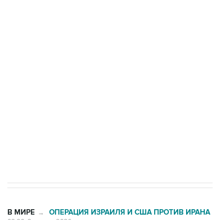
ФСБ сообщила о задержании в Приморье
подростков, готовивших теракт на объекте
Росгвардии
Беспилотные технологии и ИИ на службе у
электросетевых объектов и агрокомплексов
Социальная реклама, АНО «Национальные приоритеты».
ИНН 7725383515 Erid: F7NfYUJCUneVdwcydK6A
Кабмин РФ разрешил до 1 июля 2027 года
импорт, выпуск и обращение бензина Евро 2,
Евро 3, Евро 4
В МИРЕ
ОПЕРАЦИЯ ИЗРАИЛЯ И США ПРОТИВ ИРАНА
→