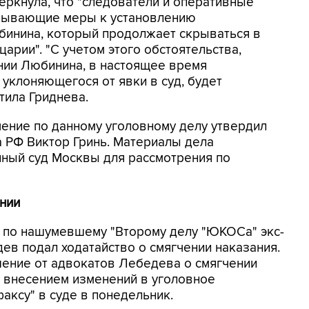
ркнула, что "следователи и оперативные
пывающие меры к установлению
инина, который продолжает скрываться в
царии". "С учетом этого обстоятельства,
нии Любинина, в настоящее время
 уклоняющегося от явки в суд, будет
етила Гриднева.
ение по данному уголовному делу утвердил
 РФ Виктор Гринь. Материалы дела
ный суд Москвы для рассмотрения по
нии
 по нашумевшему "Второму делу "ЮКОСа" экс-
в подал ходатайство о смягчении наказания.
шение от адвокатов Лебедева о смягчении
с внесением изменений в уголовное
аксу" в суде в понедельник.