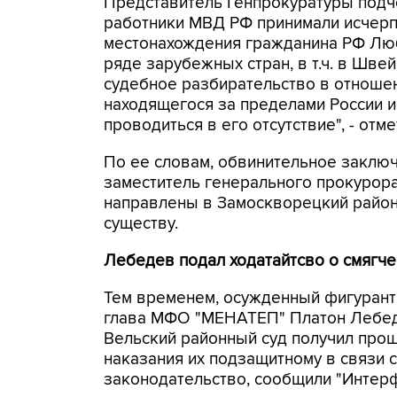
Представитель Генпрокуратуры подче
работники МВД РФ принимали исчер
местонахождения гражданина РФ Люб
ряде зарубежных стран, в т.ч. в Швей
судебное разбирательство в отноше
находящегося за пределами России и
проводиться в его отсутствие", - отм
По ее словам, обвинительное заключ
заместитель генерального прокурора
направлены в Замоскворецкий район
существу.
Лебедев подал ходатайтсво о смягче
Тем временем, осужденный фигурант
глава МФО "МЕНАТЕП" Платон Лебеде
Вельский районный суд получил про
наказания их подзащитному в связи 
законодательство, сообщили "Интерф