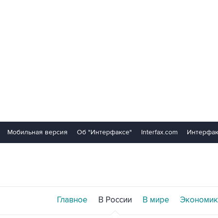
Мобильная версия
Об "Интерфаксе"
Interfax.com
Интерфак
Главное
В России
В мире
Экономик