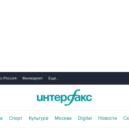
с-Россия
Финмаркет
Еще...
а
Спорт
Культура
Москва
Digital
Новости
С