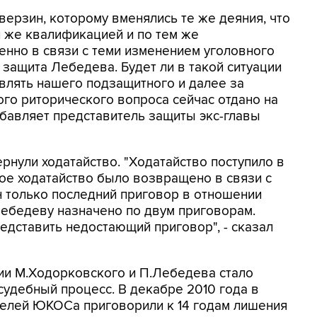
ерзин, которому вменялись те же деяния, что
 же квалификацией и по тем же
менно в связи с теми изменением уголовного
 защита Лебедева. Будет ли в такой ситуации
авлять нашего подзащитного и далее за
го риторического вопроса сейчас отдано на
обавляет представитель защиты экс-главы
ернули ходатайство. "Ходатайство поступило в
ное ходатайство было возвращено в связи с
н только последний приговор в отношении
Лебедеву назначено по двум приговорам.
дставить недостающий приговор", - сказал
ии М.Ходорковского и П.Лебедева стало
судебный процесс. В декабре 2010 года в
телей ЮКОСа приговорили к 14 годам лишения