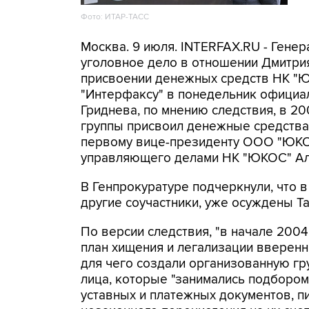
Фото: ИТАР-ТАСС
Москва. 9 июля. INTERFAX.RU - Генер
уголовное дело в отношении Дмитрия
присвоении денежных средств НК "Ю
"Интерфаксу" в понедельник официа
Гриднева, по мнению следствия, в 2
группы присвоил денежные средства
первому вице-президенту ООО "ЮКОС
управляющего делами НК "ЮКОС" Ал
В Генпрокуратуре подчеркнули, что в
другие соучастники, уже осуждены Т
По версии следствия, "в начале 2004
план хищения и легализации вверенн
для чего создали организованную гру
лица, которые "занимались подборо
уставных и платежных документов, п