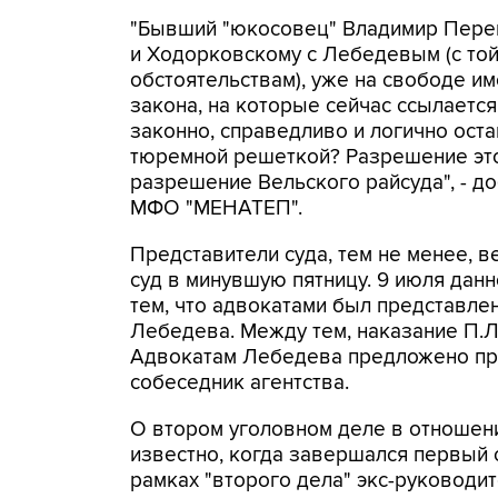
"Бывший "юкосовец" Владимир Перев
и Ходорковскому с Лебедевым (с той
обстоятельствам), уже на свободе и
закона, на которые сейчас ссылается
законно, справедливо и логично ост
тюремной решеткой? Разрешение это
разрешение Вельского райсуда", - д
МФО "МЕНАТЕП".
Представители суда, тем не менее, в
суд в минувшую пятницу. 9 июля дан
тем, что адвокатами был представле
Лебедева. Между тем, наказание П.
Адвокатам Лебедева предложено пре
собеседник агентства.
О втором уголовном деле в отношен
известно, когда завершался первый 
рамках "второго дела" экс-руководи