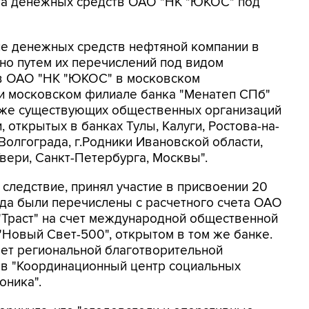
ета денежных средств ОАО "НК "ЮКОС" под
ие денежных средств нефтяной компании в
но путем их перечислений под видом
в ОАО "НК "ЮКОС" в московском
 и московском филиале банка "Менатеп СПб"
 уже существующих общественных организаций
открытых в банках Тулы, Калуги, Ростова-на-
Волгограда, г.Родники Ивановской области,
вери, Санкт-Петербурга, Москвы".
следствие, принял участие в присвоении 20
ода были перечислены с расчетного счета ОАО
"Траст" на счет международной общественной
Новый Свет-500", открытом в том же банке.
чет региональной благотворительной
в "Координационный центр социальных
оника".