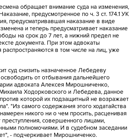
есмена обращает внимание суда на изменения,
казание, предусмотренное по ч. 3 ст. 174.1 УК
ция, предусматривавшая наказание в виде
 изменена и теперь предусматривает наказание
боды на срок до 7 лет, а нижний предел не
тексте документа. При этом адвокаты
 распространяются в том числе на лиц, уже
сит суд снизить назначенное Лебедеву
и освободить от отбывания дальнейшего
тарии адвоката Алексея Мирошниченко,
 Михаила Ходорковского и Лебедева, данное
, против которой их подзащитный не возражает
ла". "Из самого содержания этого ходатайства
намерен никого ни о чем просить, расценивая
 преступления, совершенного лицами,
ными полномочиями. И в судебном заседании
ет", - подчеркивает Мирошниченко.