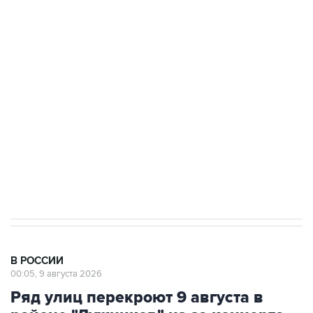
Промышленное предприятие в Самарской
области подверглось атаке БПЛА
Беспилотные технологии и ИИ на службе у
электросетевых объектов и агрокомплексов
Социальная реклама, АНО «Национальные приоритеты».
ИНН 7725383515 Erid: F7NfYUJCUneVdwcydK6A
Кабмин РФ разрешил до 1 июля 2027 года
импорт, выпуск и обращение бензина Евро 2,
Евро 3, Евро 4
В РОССИИ
00:05, 9 августа 2026
Ряд улиц перекроют 9 августа в