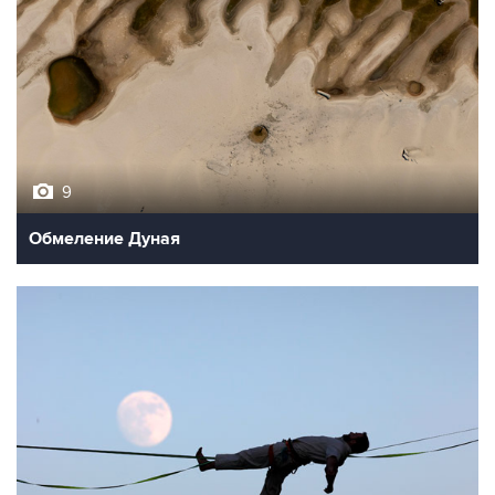
9
Обмеление Дуная