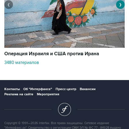
❮
❯
В
Операция Израиля и США против Ирана
1
3480 материалов
Контакты
Об "Интерфаксе"
Пресс-центр
Вакансии
Реклама на сайте
Мероприятия
Copyright © 1991—2026 Interfax. Все права защищены. Сетевое издание
"Интерфакс.ру". Свидетельство о регистрации СМИ ЭЛ № ФС 77 - 84928 выдано