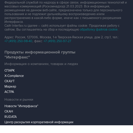
Федеральной службой по надзору в сфере связи, информационных технологий и
массовых коммуникаций (Роскомнадзор) 21.03.2023. Вся информация,
размещенная на данном веб-сайте, предназначена только для персонального
пользования и не подлежит дальнейшему воспроизведению и/или
распространению в какой-либо форме, иначе как с письменного разрешения
Интерфакса.
Сайт Interfax.ru (далее – сайт) использует файлы cookie. Продолжая работу с
сайтом, Вы соглашаетесь на сбор и последующую
обработку файлов cookie
.
Адрес: Россия, 127006, Москва, 1-я Тверская-Ямская улица, дом 2, стр.1, тел.:
+7 (499) 250-98-40
, факс:
+7 (499) 250-97-27
Продукты информационной группы
"Интерфакс"
Информация о компаниях, товарах и людях
СПАРК
X-Compliance
СКАУТ
Маркер
АСТРА
Новости и рынки
Новости "Интерфакса"
СКАН
RUDATA
Центр раскрытия корпоративной информации