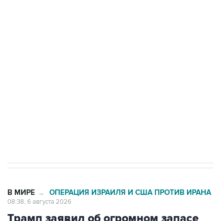
БПЛА на автомобиль в Удмуртии
Путин сообщил о решении сосредоточить в
одних руках все службы тыла Минобороны
Как российские медицинские технологии
выходят на мировые рынки
Социальная реклама, АНО «Национальные приоритеты».
ИНН 7725383515 Erid: F7NfYUJCUneVdTRF8PRs
Трамп заявил, что переговоры с Ираном
начнутся в понедельник
В МИРЕ
ОПЕРАЦИЯ ИЗРАИЛЯ И США ПРОТИВ ИРАНА
→
08:38, 6 августа 2026
Трамп заявил об огромном запасе