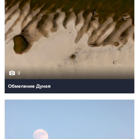
9
Обмеление Дуная