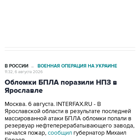
Социальная реклама, АНО «Национальные приоритеты».
ИНН 7725383515 Erid: F7NfYUJCUneVdTRF8PRs
Трамп заявил, что переговоры с Ираном
начнутся в понедельник
В РОССИИ
ВОЕННАЯ ОПЕРАЦИЯ НА УКРАИНЕ
→
11:32, 6 августа 2026
Обломки БПЛА поразили НПЗ в
Ярославле
Москва. 6 августа. INTERFAX.RU - В
Ярославской области в результате последней
массированной атаки БПЛА обломки попали в
резервуар нефтеперерабатывающего завода,
начался пожар,
сообщил
губернатор Михаил