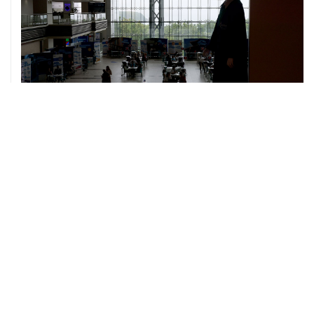
06 августа, 11:32
Обломки БПЛА поразили НПЗ в Ярославле
06 августа, 10:50
Режим ракетной опасности введен в Курганской
области
06 августа, 09:59
Количество сбитых на подлете к Москве БПЛА
выросло до восьми
06 августа, 09:49
ФСБ сообщила о задержании в Приморье подростков,