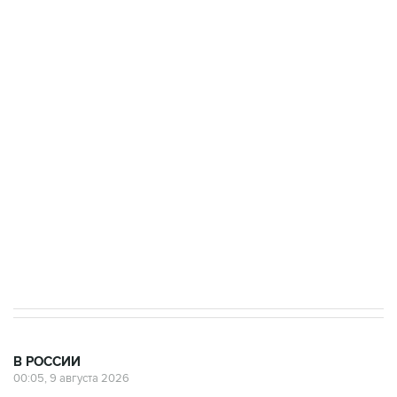
Промышленное предприятие в Самарской
области подверглось атаке БПЛА
Беспилотные технологии и ИИ на службе у
электросетевых объектов и агрокомплексов
Социальная реклама, АНО «Национальные приоритеты».
ИНН 7725383515 Erid: F7NfYUJCUneVdwcydK6A
Кабмин РФ разрешил до 1 июля 2027 года
импорт, выпуск и обращение бензина Евро 2,
Евро 3, Евро 4
В РОССИИ
00:05, 9 августа 2026