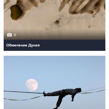
9
Обмеление Дуная