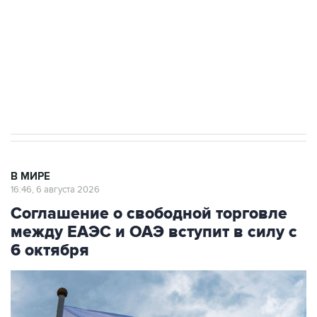
Как российские медицинские технологии
выходят на мировые рынки
Социальная реклама, АНО «Национальные приоритеты».
ИНН 7725383515 Erid: F7NfYUJCUneVdTRF8PRs
Трамп заявил, что переговоры с Ираном
начнутся в понедельник
В МИРЕ
16:46, 6 августа 2026
Соглашение о свободной торговле
между ЕАЭС и ОАЭ вступит в силу с
6 октября