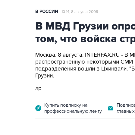
В РОССИИ
10:14, 8 августа 2008
В МВД Грузии опр
том, что войска с
Москва. 8 августа. INTERFAX.RU - В 
распространенную некоторыми СМИ и
подразделения вошли в Цхинвали. "Бо
Грузии.
лр
Купить подписку на
Подписа
профессиональную ленту
главных