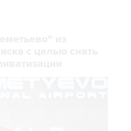
еметьево" из
писка с целью снять
риватизации