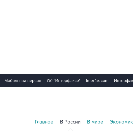
Мобильная версия
Об "Интерфаксе"
Interfax.com
Интерфак
Главное
В России
В мире
Экономик