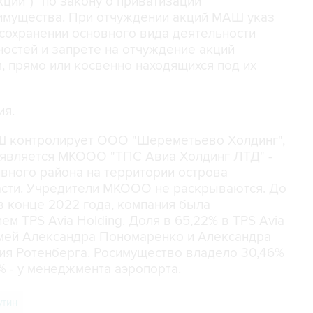
ции")" по закону о приватизации
 имущества. При отчуждении акций МАШ указ
сохранении основного вида деятельности
остей и запрете на отчуждение акций
, прямо или косвенно находящихся под их
ия.
Ш контролирует ООО "Шереметьево Холдинг",
является МКООО "ТПС Авиа Холдинг ЛТД" -
вного района на территории острова
асти. Учредители МКООО не раскрываются. До
 конце 2022 года, компания была
ем TPS Avia Holding. Доля в 65,22% в TPS Avia
семей Александра Пономаренко и Александра
ия Ротенберга. Росимущество владело 30,46%
5% - у менеджмента аэропорта.
утин