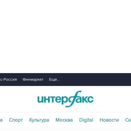
с-Россия
Финмаркет
Еще...
а
Спорт
Культура
Москва
Digital
Новости
С