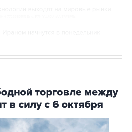
ехнологии выходят на мировые рынки
НН 7725383515 Erid: F7NfYUJCUneVdTRF8PRs
с Ираном начнутся в понедельник
бодной торговле между
т в силу с 6 октября