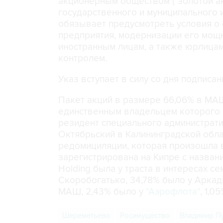
акционерным обществом ("золотой ак
государственного и муниципального
обязывает предусмотреть условия о 
предприятия, модернизации его мощн
иностранным лицам, а также юрлицам
контролем.
Указ вступает в силу со дня подписан
Пакет акций в размере 66,06% в МА
единственным владельцем которого 
резидент специального администрати
Октябрьский в Калининградской обл
редомициляции, которая произошла в
зарегистрирована на Кипре с названи
Holding была у траста в интересах 
Скоробогатько, 34,78% было у Аркад
МАШ, 2,43% было у
"Аэрофлота"
, 1,0
Шереметьево
Росимущество
Владимир П