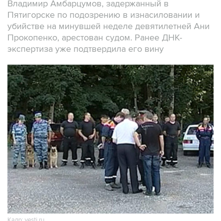
Владимир Амбарцумов, задержанный в
Пятигорске по подозрению в изнасиловании и
убийстве на минувшей неделе девятилетней Ани
Прокопенко, арестован судом. Ранее ДНК-
экспертиза уже подтвердила его вину
Кадр: vesti.ru