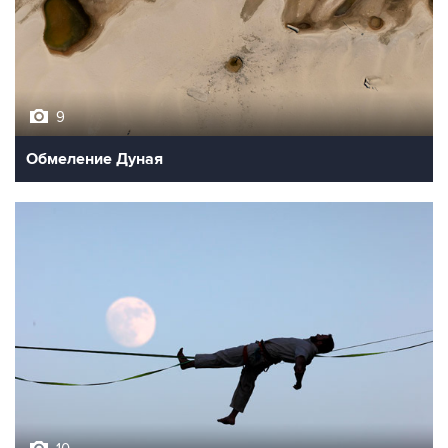
9
Обмеление Дуная