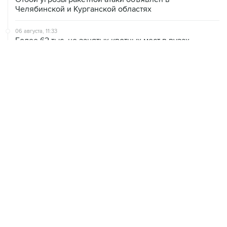
Челябинской и Курганской областях
06 августа, 11:33
Более 62 тыс. не занятых квотных мест в вузах
перешли в основной конкурс
06 августа, 11:32
Обломки БПЛА поразили НПЗ в Ярославле
06 августа, 10:50