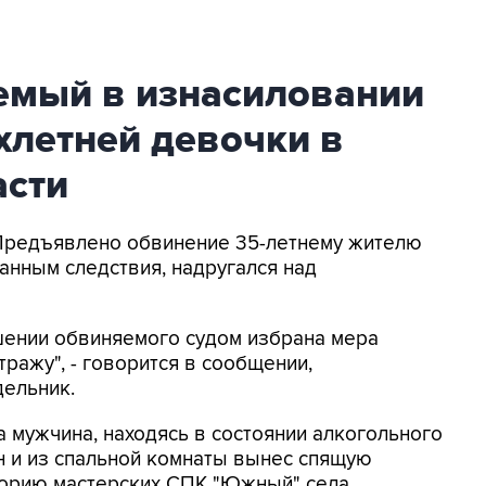
емый в изнасиловании
хлетней девочки в
асти
- Предъявлено обвинение 35-летнему жителю
анным следствия, надругался над
шении обвиняемого судом избрана мера
ражу", - говорится в сообщении,
дельник.
а мужчина, находясь в состоянии алкогольного
н и из спальной комнаты вынес спящую
иторию мастерских СПК "Южный" села