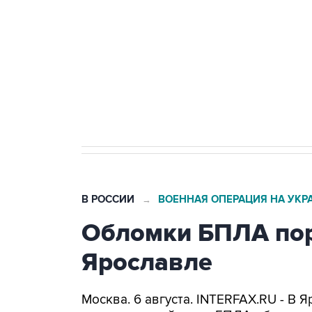
Как российские медицинские т
Социальная реклама, АНО «Национальные приоритеты».
И
Трамп заявил, что переговоры 
В РОССИИ
ВОЕННАЯ ОПЕРАЦИЯ НА УКР
→
Обломки БПЛА пор
Ярославле
Москва. 6 августа. INTERFAX.RU - В 