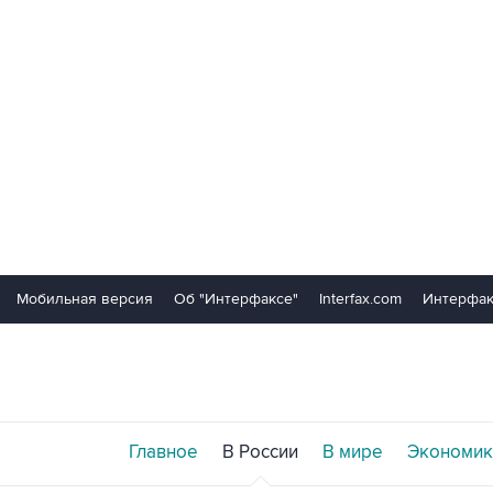
Мобильная версия
Об "Интерфаксе"
Interfax.com
Интерфак
Главное
В России
В мире
Экономик