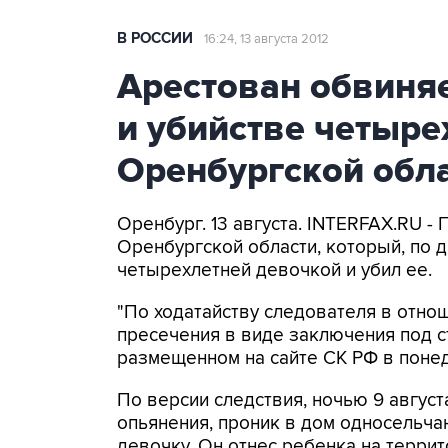
В РОССИИ
16:24, 13 августа 2012
Арестован обвиня
и убийстве четыре
Оренбургской обл
Оренбург. 13 августа. INTERFAX.RU 
Оренбургской области, который, по д
четырехлетней девочкой и убил ее.
"По ходатайству следователя в отно
пресечения в виде заключения под ст
размещенном на сайте СК РФ в поне
По версии следствия, ночью 9 август
опьянения, проник в дом односельча
девочку. Он отнес ребенка на терр