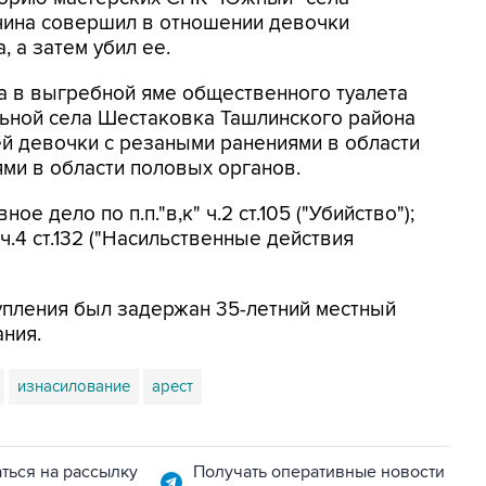
чина совершил в отношении девочки
, а затем убил ее.
та в выгребной яме общественного туалета
льной села Шестаковка Ташлинского района
й девочки с резаными ранениями в области
ми в области половых органов.
 дело по п.п."в,к" ч.2 ст.105 ("Убийство");
б" ч.4 ст.132 ("Насильственные действия
пления был задержан 35-летний местный
ания.
изнасилование
арест
ться на рассылку
Получать оперативные новости