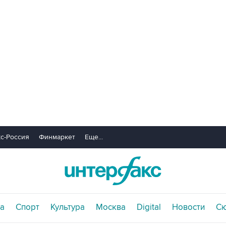
с-Россия
Финмаркет
Еще...
а
Спорт
Культура
Москва
Digital
Новости
С