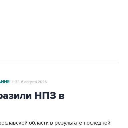
ехнологии выходят на мировые рынки
НН 7725383515 Erid: F7NfYUJCUneVdTRF8PRs
с Ираном начнутся в понедельник
АИНЕ
11:32, 6 августа 2026
азили НПЗ в
Ярославской области в результате последней