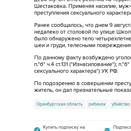
Шестаковка. Применяя насилие, муж
преступления сексуального характера
Ранее сообщалось, что днем 9 авгус
недалеко от столовой по улице Шко
было обнаружено тело четырехлетне
шеи и груди, телесными повреждения
По данному факту возбуждено уголовное
п."б" ч.4 ст.131 ("Изнасилование"); п."
сексуального характера") УК РФ.
По подозрению в совершении престу
житель, он дал признательные показ
Оренбургская область
ребенок
убийство
Купить подписку на
Подписа