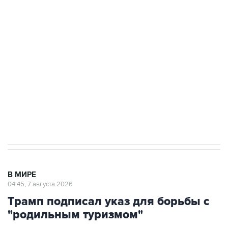
подростков, готовивших теракт на объекте
Росгвардии
Как российские медицинские технологии
выходят на мировые рынки
Социальная реклама, АНО «Национальные приоритеты».
ИНН 7725383515 Erid: F7NfYUJCUneVdTRF8PRs
Аксенов сообщил о четвертом погибшем в
результате атаки ВСУ на Крым
В МИРЕ
04:45, 7 августа 2026
Трамп подписал указ для борьбы с
"родильным туризмом"