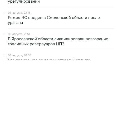
урегулировании
06 августа, 22:16
Режим ЧС введен в Смоленской области после
урагана
06 августа, 21:51
В Ярославской области ликвидировали возгорание
топливных резервуаров НПЗ
06 августа, 20:30
Что произошло за день: четверг, 6 августа
06 августа, 20:28
В ИКИ РАН предложили выделить на Луне район для
падения старых аппаратов и ступеней ракет