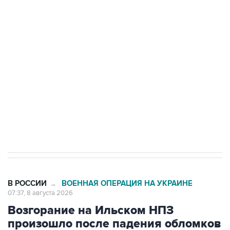
Беспилотные технологии и ИИ на службе у
электросетевых объектов и агрокомплексов
Социальная реклама, АНО «Национальные приоритеты».
ИНН 7725383515 Erid: F7NfYUJCUneVdwcydK6A
Кабмин РФ разрешил до 1 июля 2027 года
импорт, выпуск и обращение бензина Евро 2,
Евро 3, Евро 4
В РОССИИ
ВОЕННАЯ ОПЕРАЦИЯ НА УКРАИНЕ
→
07:37, 8 августа 2026
Возгорание на Ильском НПЗ
произошло после падения обломков
БПЛА