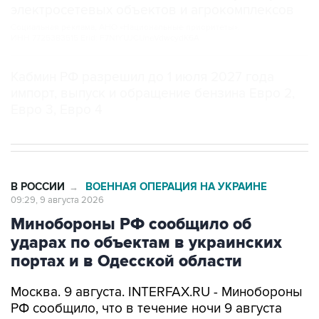
электросетевых объектов и агрокомплексов
Социальная реклама, АНО «Национальные приоритеты».
ИНН 7725383515 Erid: F7NfYUJCUneVdwcydK6A
Кабмин РФ разрешил до 1 июля 2027 года
импорт, выпуск и обращение бензина Евро 2,
Евро 3, Евро 4
В РОССИИ
ВОЕННАЯ ОПЕРАЦИЯ НА УКРАИНЕ
→
09:29, 9 августа 2026
Минобороны РФ сообщило об
ударах по объектам в украинских
портах и в Одесской области
Москва. 9 августа. INTERFAX.RU - Минобороны
РФ сообщило, что в течение ночи 9 августа