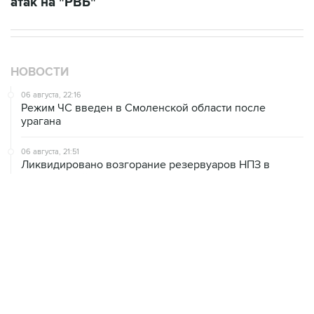
атак на "РВБ"
НОВОСТИ
06 августа, 22:16
Режим ЧС введен в Смоленской области после
урагана
06 августа, 21:51
Ликвидировано возгорание резервуаров НПЗ в
Ярославской области, возникшее из-за падения
обломков БПЛА
06 августа, 20:30
Что произошло за день: четверг, 6 августа
06 августа, 20:28
В ИКИ РАН предложили выделить на Луне район для
падения старых аппаратов и ступеней ракет