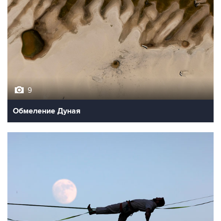
9
Обмеление Дуная