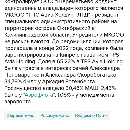
контролирует ООО "Шереметьево Холдинг",
единственным владельцем которого является
МКООО "ТПС Авиа Холдинг ЛТД" - резидент
специального административного района на
территории острова Октябрьский в
Калининградской области. Учредители МКООО
не раскрываются. До редомициляции, которая
произошла в конце 2022 года, компания была
зарегистрирована на Кипре с названием TPS
Avia Holding. Доля в 65,22% в TPS Avia Holding
была у траста в интересах семей Александра
Пономаренко и Александра Скоробогатько,
34,78% было у Аркадия Ротенберга.
Росимущество владело 30,46% МАШ, 2,43%
было у
"Аэрофлота"
, 1,05% - у менеджмента
аэропорта.
Шереметьево
Росимущество
Владимир Путин