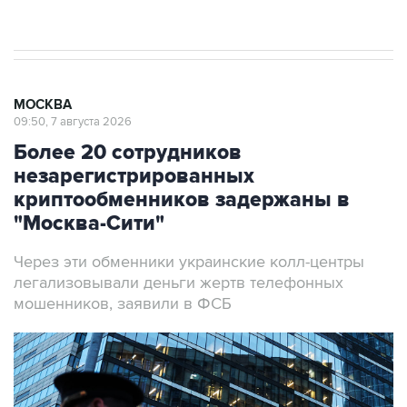
результате атаки ВСУ на Крым
МОСКВА
09:50, 7 августа 2026
Более 20 сотрудников
незарегистрированных
криптообменников задержаны в
"Москва-Сити"
Через эти обменники украинские колл-центры
легализовывали деньги жертв телефонных
мошенников, заявили в ФСБ