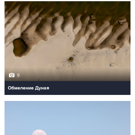
9
Обмеление Дуная