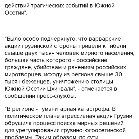
действий трагических событий в Южной
Осетии".
"Было особо подчеркнуто, что варварские
акции грузинской стороны привели к гибели
свыше двух тысяч человек мирного населения,
большая часть которого - российские
граждане, убийствам и ранениям российских
миротворцев, исходу из региона свыше 30
тысяч беженцев, уничтожению столицы
Южной Осетии Цхинвали", - отмечается в
сообщении пресс-службы.
"В регионе - гуманитарная катастрофа. В
политическом плане агрессивная акция Грузии
обрушила процесс поиска мирных решений
для урегулирования грузино-югоосетинской
проблемы. Таким образом, по сути,
руководство Грузии нанесло невосполнимый
ущерб целостности собственного государства",