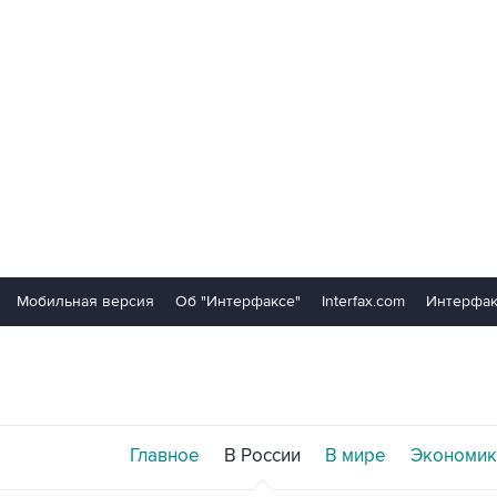
Мобильная версия
Об "Интерфаксе"
Interfax.com
Интерфак
Главное
В России
В мире
Экономик