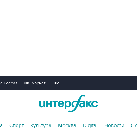
с-Россия
Финмаркет
Еще...
а
Спорт
Культура
Москва
Digital
Новости
С