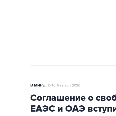
Путин сообщил о решении сосре
тыла Минобороны
Как российские медицинские т
Социальная реклама, АНО «Национальные приоритеты».
И
Трамп заявил, что переговоры 
В МИРЕ
16:46, 6 августа 2026
Соглашение о сво
ЕАЭС и ОАЭ вступи