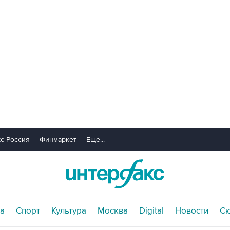
с-Россия
Финмаркет
Еще...
а
Спорт
Культура
Москва
Digital
Новости
С