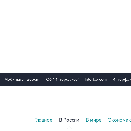
Мобильная версия
Об "Интерфаксе"
Interfax.com
Интерфак
Главное
В России
В мире
Экономик