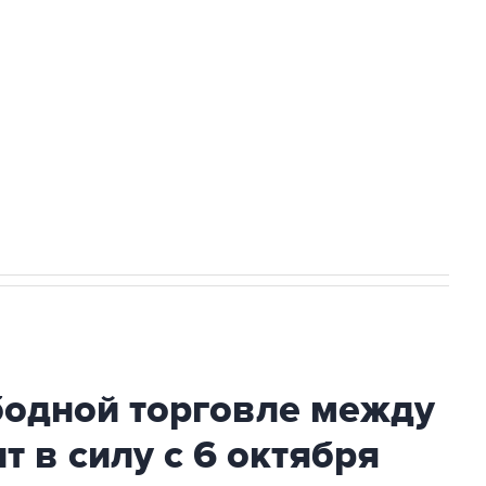
доточить в одних руках все службы
ехнологии выходят на мировые рынки
НН 7725383515 Erid: F7NfYUJCUneVdTRF8PRs
с Ираном начнутся в понедельник
бодной торговле между
т в силу с 6 октября