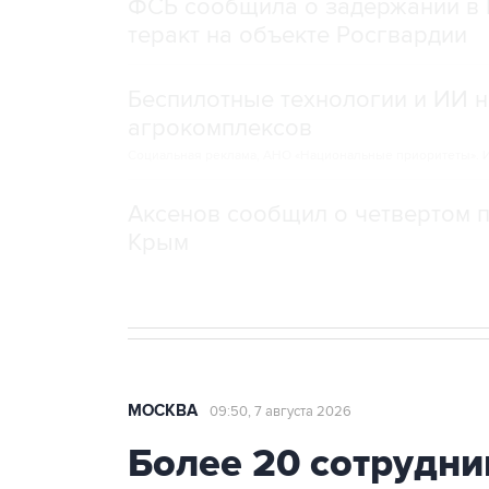
ФСБ сообщила о задержании в 
теракт на объекте Росгвардии
Беспилотные технологии и ИИ н
агрокомплексов
Социальная реклама, АНО «Национальные приоритеты».
И
Аксенов сообщил о четвертом п
Крым
МОСКВА
09:50, 7 августа 2026
Более 20 сотрудни