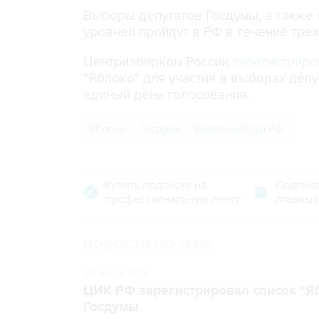
Выборы депутатов Госдумы, а также
уровней пройдут в РФ в течение трех 
Центризбирком России
зарегистриро
"Яблоко" для участия в выборах депу
единый день голосования.
Яблоко
Госдума
Верховный суд РФ
Купить подписку на
Подписа
профессиональную ленту
главных
НОВОСТИ ПО ТЕМЕ
29 июля 11:38
ЦИК РФ зарегистрировал список "Яб
Госдумы