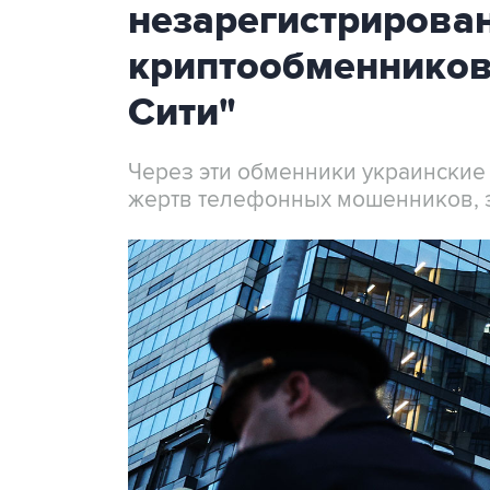
незарегистрирова
криптообменников
Сити"
Через эти обменники украинские
жертв телефонных мошенников, 