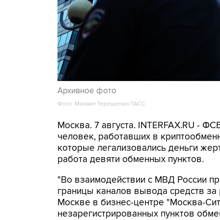
Архивное фото
Фото: Михаил Терещенко/ТАСС
Москва. 7 августа. INTERFAX.RU - Ф
человек, работавших в криптообменн
которые легализовались деньги же
работа девяти обменных пунктов.
"Во взаимодействии с МВД России п
границы каналов вывода средств за
Москве в бизнес-центре "Москва-Си
незарегистрированных пунктов обме