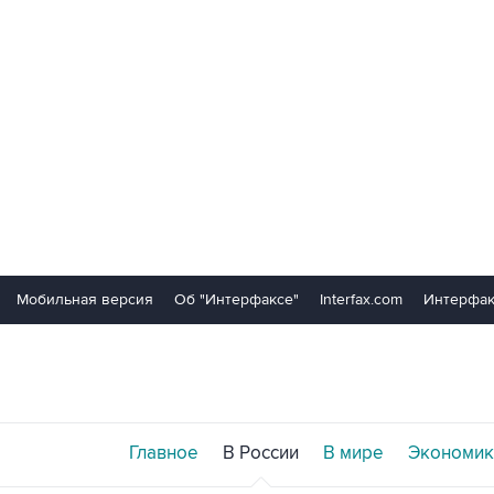
Мобильная версия
Об "Интерфаксе"
Interfax.com
Интерфак
Главное
В России
В мире
Экономик