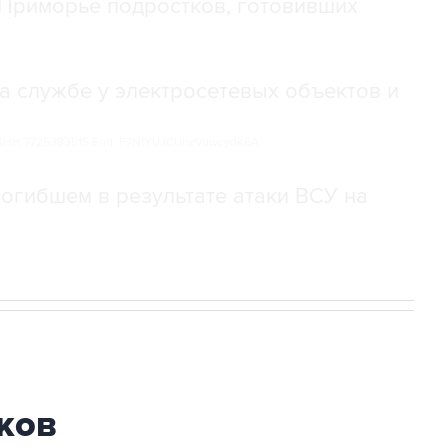
Приморье подростков, готовивших
а службе у электросетевых объектов и
НН 7725383515 Erid: F7NfYUJCUneVdwcydK6A
огибшем в результате атаки ВСУ на
ков