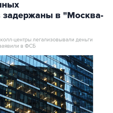
нных
 задержаны в "Москва-
 колл-центры легализовывали деньги
заявили в ФСБ