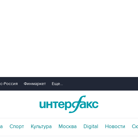
с-Россия
Финмаркет
Еще...
а
Спорт
Культура
Москва
Digital
Новости
С