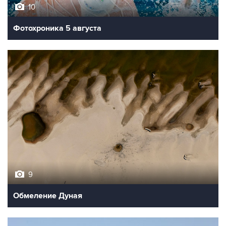
10
Фотохроника 5 августа
9
Обмеление Дуная