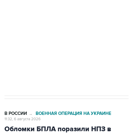
Путин сообщил о решении сосредоточить в
одних руках все службы тыла Минобороны
Как российские медицинские технологии
выходят на мировые рынки
Социальная реклама, АНО «Национальные приоритеты».
ИНН 7725383515 Erid: F7NfYUJCUneVdTRF8PRs
Трамп заявил, что переговоры с Ираном
начнутся в понедельник
В РОССИИ
ВОЕННАЯ ОПЕРАЦИЯ НА УКРАИНЕ
→
11:32, 6 августа 2026
Обломки БПЛА поразили НПЗ в