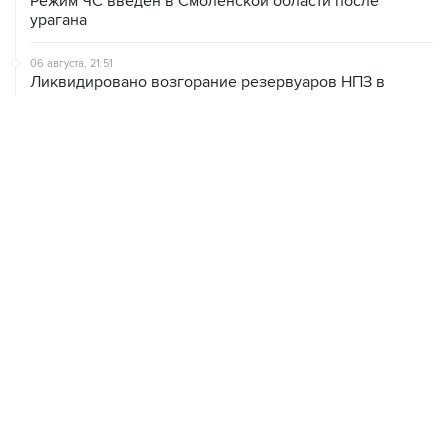
Режим ЧС введен в Смоленской области после
урагана
06 августа, 21:51
Ликвидировано возгорание резервуаров НПЗ в
Ярославской области, возникшее из-за падения
обломков БПЛА
06 августа, 20:30
Что произошло за день: четверг, 6 августа
06 августа, 20:28
В ИКИ РАН предложили выделить на Луне район для
падения старых аппаратов и ступеней ракет