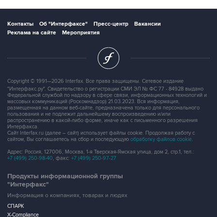
Контакты
Об "Интерфаксе"
Пресс-центр
Вакансии
Реклама на сайте
Мероприятия
Copyright © 1991—2026 Interfax. Все права защищены. Сетевое издание
"Интерфакс.ру". Свидетельство о регистрации СМИ ЭЛ № ФС 77 - 84928 выдано
Федеральной службой по надзору в сфере связи, информационных технологий и
массовых коммуникаций (Роскомнадзор) 21.03.2023. Вся информация,
размещенная на данном веб-сайте, предназначена только для персонального
пользования и не подлежит дальнейшему воспроизведению и/или
распространению в какой-либо форме, иначе как с письменного разрешения
Интерфакса.
Сайт Interfax.ru (далее – сайт) использует файлы cookie. Продолжая работу с
сайтом, Вы соглашаетесь на сбор и последующую
обработку файлов cookie
.
Адрес: Россия, 127006, Москва, 1-я Тверская-Ямская улица, дом 2, стр.1, тел.:
+7 (499) 250-98-40
, факс:
+7 (499) 250-97-27
Продукты информационной группы
"Интерфакс"
Информация о компаниях, товарах и людях
СПАРК
X-Compliance