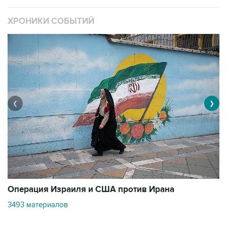
ХРОНИКИ СОБЫТИЙ
❮
❯
В
Операция Израиля и США против Ирана
1
3493 материалов