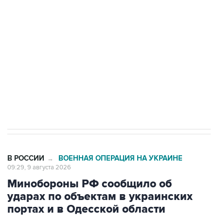
Беспилотные технологии и ИИ на службе у
электросетевых объектов и агрокомплексов
Социальная реклама, АНО «Национальные приоритеты».
ИНН 7725383515 Erid: F7NfYUJCUneVdwcydK6A
Кабмин РФ разрешил до 1 июля 2027 года
импорт, выпуск и обращение бензина Евро 2,
Евро 3, Евро 4
В РОССИИ
ВОЕННАЯ ОПЕРАЦИЯ НА УКРАИНЕ
→
09:29, 9 августа 2026
Минобороны РФ сообщило об
ударах по объектам в украинских
портах и в Одесской области