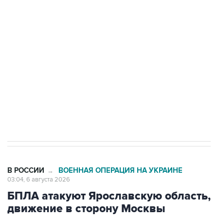
Путин сообщил о решении сосредоточить в
одних руках все службы тыла Минобороны
Как российские медицинские технологии
выходят на мировые рынки
Социальная реклама, АНО «Национальные приоритеты».
ИНН 7725383515 Erid: F7NfYUJCUneVdTRF8PRs
Трамп заявил, что переговоры с Ираном
начнутся в понедельник
В РОССИИ
ВОЕННАЯ ОПЕРАЦИЯ НА УКРАИНЕ
→
03:04, 6 августа 2026
БПЛА атакуют Ярославскую область,
движение в сторону Москвы