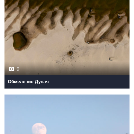
9
Обмеление Дуная