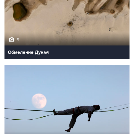
9
Обмеление Дуная