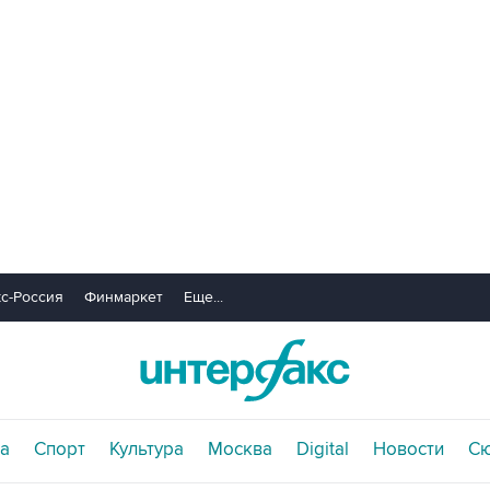
с-Россия
Финмаркет
Еще...
а
Спорт
Культура
Москва
Digital
Новости
С