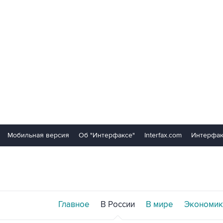
Мобильная версия
Об "Интерфаксе"
Interfax.com
Интерфак
Главное
В России
В мире
Экономик