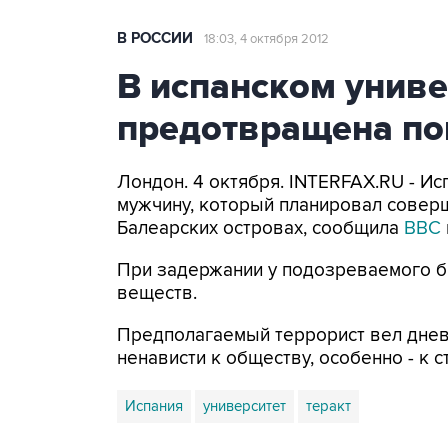
В РОССИИ
18:03, 4 октября 2012
В испанском униве
предотвращена по
Лондон. 4 октября. INTERFAX.RU - Ис
мужчину, который планировал соверш
Балеарских островах, сообщила
BBC
При задержании у подозреваемого б
веществ.
Предполагаемый террорист вел дневн
ненависти к обществу, особенно - к с
Испания
университет
теракт