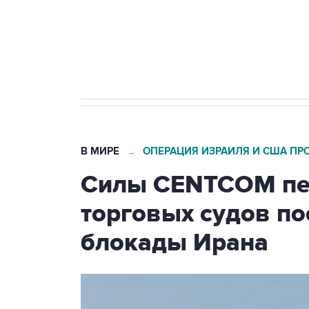
Кабмин РФ разрешил до 1 июля 
бензина Евро 2, Евро 3, Евро 4
В МИРЕ
ОПЕРАЦИЯ ИЗРАИЛЯ И США ПР
→
Силы CENTCOM пер
торговых судов п
блокады Ирана