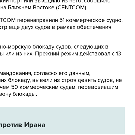
кий порт или выходило из него, сообщило
на Ближнем Востоке (CENTCOM).
NTCOM перенаправили 51 коммерческое судно,
отр еще двух судов в рамках обеспечения
но-морскую блокаду судов, следующих в
 или из них. Прежний режим действовал с 13
мандования, согласно его данным,
х блокаду, вывели из строя девять судов, не
 чем 50 коммерческим судам, перевозившим
зону блокады.
против Ирана