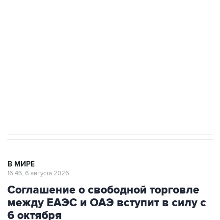
Путин сообщил о решении сосредоточить в
одних руках все службы тыла Минобороны
Как российские медицинские технологии
выходят на мировые рынки
Социальная реклама, АНО «Национальные приоритеты».
ИНН 7725383515 Erid: F7NfYUJCUneVdTRF8PRs
Трамп заявил, что переговоры с Ираном
начнутся в понедельник
В МИРЕ
16:46, 6 августа 2026
Соглашение о свободной торговле
между ЕАЭС и ОАЭ вступит в силу с
6 октября