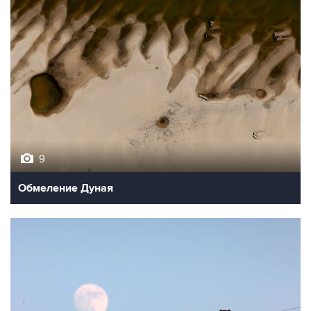
9
Обмеление Дуная