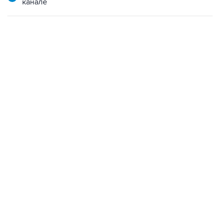
канале
18:40, 6 августа 2026