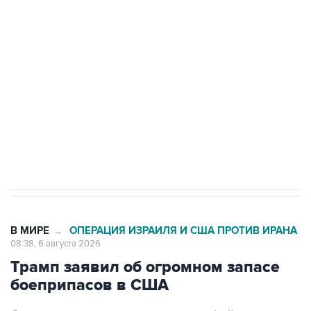
Путин сообщил о решении сосредоточить в
одних руках все службы тыла Минобороны
Как российские медицинские технологии
выходят на мировые рынки
Социальная реклама, АНО «Национальные приоритеты».
ИНН 7725383515 Erid: F7NfYUJCUneVdTRF8PRs
Трамп заявил, что переговоры с Ираном
начнутся в понедельник
В МИРЕ
ОПЕРАЦИЯ ИЗРАИЛЯ И США ПРОТИВ ИРАНА
→
08:38, 6 августа 2026
Трамп заявил об огромном запасе
боеприпасов в США