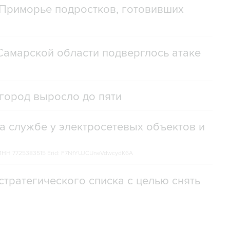
Приморье подростков, готовивших
амарской области подверглось атаке
город выросло до пяти
а службе у электросетевых объектов и
НН 7725383515 Erid: F7NfYUJCUneVdwcydK6A
стратегического списка с целью снять