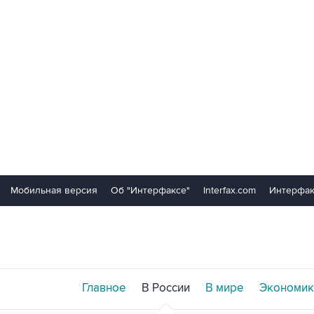
Мобильная версия
Об "Интерфаксе"
Interfax.com
Интерфак
Главное
В России
В мире
Экономик