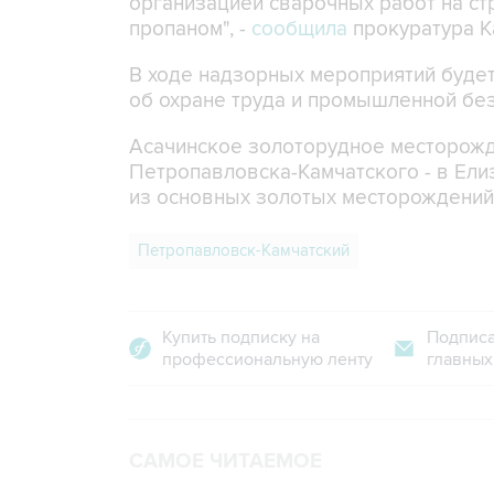
организацией сварочных работ на ст
пропаном", -
сообщила
прокуратура К
В ходе надзорных мероприятий буде
об охране труда и промышленной без
Асачинское золоторудное месторожд
Петропавловска-Камчатского - в Ели
из основных золотых месторождений
Петропавловск-Камчатский
Купить подписку на
Подписа
профессиональную ленту
главных
САМОЕ ЧИТАЕМОЕ