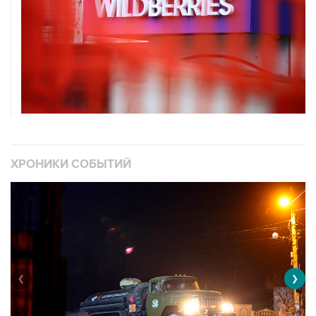
ХРОНИКИ СОБЫТИЙ
❮
❯