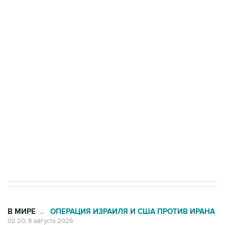
ФСБ сообщила о задержании в Приморье
подростков, готовивших теракт на объекте
Росгвардии
Беспилотные технологии и ИИ на службе у
электросетевых объектов и агрокомплексов
Социальная реклама, АНО «Национальные приоритеты».
ИНН 7725383515 Erid: F7NfYUJCUneVdwcydK6A
Кабмин РФ разрешил до 1 июля 2027 года
импорт, выпуск и обращение бензина Евро 2,
Евро 3, Евро 4
В МИРЕ
ОПЕРАЦИЯ ИЗРАИЛЯ И США ПРОТИВ ИРАНА
→
02:20, 8 августа 2026