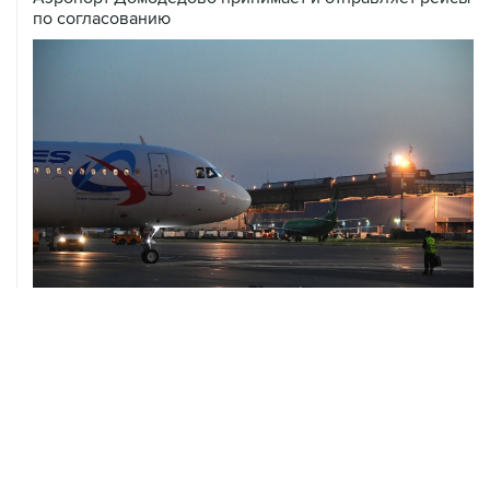
10 августа, 02:31
Доступ к интернету на Камчатке ограничат с 12 по 16
августа
09 августа, 22:39
Число жертв атаки БПЛА на Белгород выросло до
шести
09 августа, 21:58
Два мирных жителя погибли, семеро пострадали в