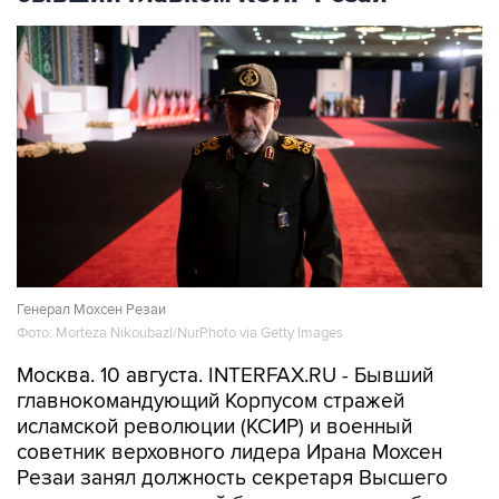
Генерал Мохсен Резаи
Фото: Morteza Nikoubazl/NurPhoto via Getty Images
Москва. 10 августа. INTERFAX.RU - Бывший
главнокомандующий Корпусом стражей
исламской революции (КСИР) и военный
советник верховного лидера Ирана Мохсен
Резаи занял должность секретаря Высшего
совета национальной безопасности, сообщило
агентство "Мехр".