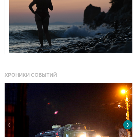
ХРОНИКИ СОБЫТИЙ
❮
❯