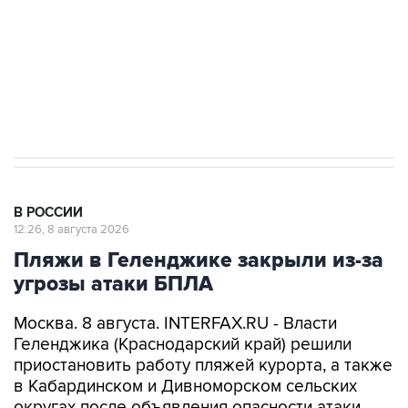
Социальная реклама, АНО «Национальные приоритеты».
ИНН 7725383515 Erid: F7NfYUJCUneVdwcydK6A
Кабмин РФ разрешил до 1 июля 2027 года
импорт, выпуск и обращение бензина Евро 2,
Евро 3, Евро 4
В РОССИИ
12:26, 8 августа 2026
Пляжи в Геленджике закрыли из-за
угрозы атаки БПЛА
Москва. 8 августа. INTERFAX.RU - Власти
Геленджика (Краснодарский край) решили
приостановить работу пляжей курорта, а также
в Кабардинском и Дивноморском сельских
округах после объявления опасности атаки