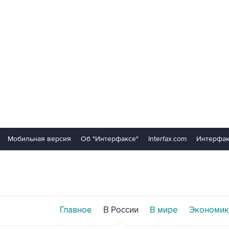
Мобильная версия
Об "Интерфаксе"
Interfax.com
Интерфак
Главное
В России
В мире
Экономик