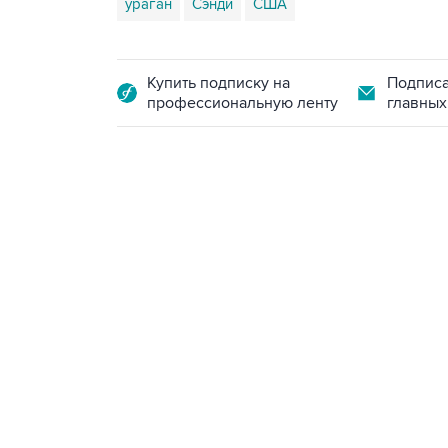
ураган
Сэнди
США
Купить подписку на
Подписа
профессиональную ленту
главных