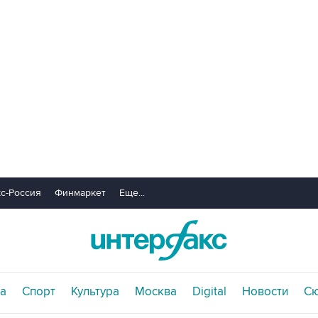
с-Россия
Финмаркет
Еще...
а
Спорт
Культура
Москва
Digital
Новости
С