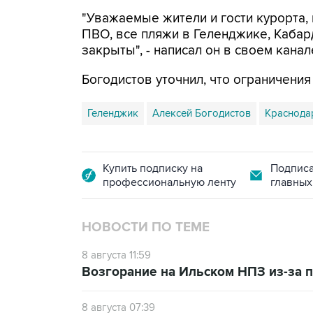
"Уважаемые жители и гости курорта, 
ПВО, все пляжи в Геленджике, Кабар
закрыты", - написал он в своем канал
Богодистов уточнил, что ограничени
Геленджик
Алексей Богодистов
Краснода
Купить подписку на
Подписа
профессиональную ленту
главных
НОВОСТИ ПО ТЕМЕ
8 августа 11:59
Возгорание на Ильском НПЗ из-за
8 августа 07:39