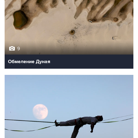
9
Обмеление Дуная