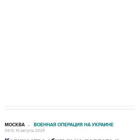
Число жертв атаки БПЛА на Белгород выросло
до пяти
Беспилотные технологии и ИИ на службе у
электросетевых объектов и агрокомплексов
Социальная реклама, АНО «Национальные приоритеты».
ИНН 7725383515 Erid: F7NfYUJCUneVdwcydK6A
Путин вывел "Шереметьево" из
стратегического списка с целью снять
препятствие для приватизации
МОСКВА
ВОЕННАЯ ОПЕРАЦИЯ НА УКРАИНЕ
→
04:31, 10 августа 2026