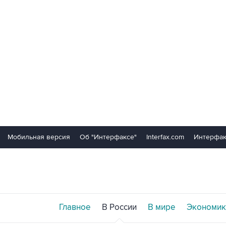
Мобильная версия
Об "Интерфаксе"
Interfax.com
Интерфак
Главное
В России
В мире
Экономик