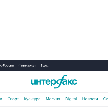
с-Россия
Финмаркет
Еще...
а
Спорт
Культура
Москва
Digital
Новости
С