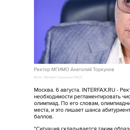
Ректор МГИМО Анатолий Торкунов
Фото: Михаил Синицын/ТАСС
Москва. 6 августа. INTERFAX.RU - Р
необходимости регламентировать чи
олимпиад. По его словам, олимпиад
места, и это лишает шанса абитурие
баллов.
"Ситуация складывается таким образ