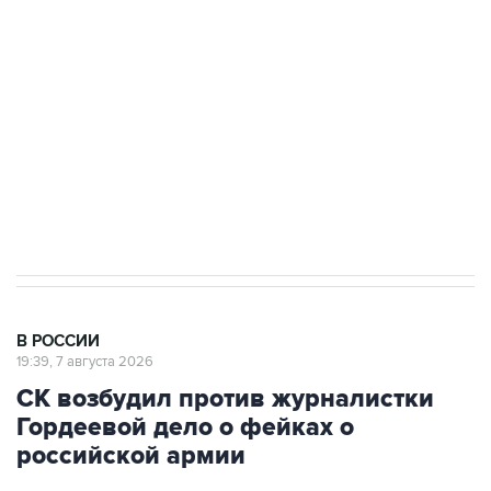
Росгвардии
Беспилотные технологии и ИИ на службе у
электросетевых объектов и агрокомплексов
Социальная реклама, АНО «Национальные приоритеты».
ИНН 7725383515 Erid: F7NfYUJCUneVdwcydK6A
Аксенов сообщил о четвертом погибшем в
результате атаки ВСУ на Крым
В РОССИИ
19:39, 7 августа 2026
СК возбудил против журналистки
Гордеевой дело о фейках о
российской армии