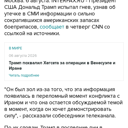
Москва. 6 августа. INTERFAX.RU - Президент
США Дональд Трамп испытал гнев, узнав об
утечке в СМИ информации о сильно
сократившихся американских запасах
боеприпасов,
сообщает
в четверг CNN со
ссылкой на источники.
В МИРЕ
06 августа 2026
Трамп похвалил Хегсета за операции в Венесуэле и
Иране
Читать подробнее
"Он был зол из-за того, что эта информация
появилась в переломный момент конфликта с
Ираном и что она остается обсуждаемой темой
в момент, когда он хочет демонстрировать
силу", - рассказали собеседники телеканала.
По их словам, Трамп в последние дни в