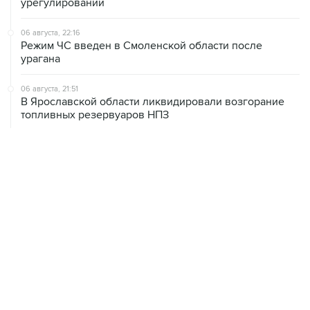
урегулировании
06 августа, 22:16
Режим ЧС введен в Смоленской области после
урагана
06 августа, 21:51
В Ярославской области ликвидировали возгорание
топливных резервуаров НПЗ
06 августа, 20:30
Что произошло за день: четверг, 6 августа
06 августа, 20:28
В ИКИ РАН предложили выделить на Луне район для
падения старых аппаратов и ступеней ракет