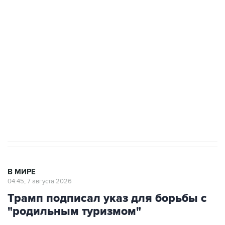
подростков, готовивших теракт на объекте
Росгвардии
Как российские медицинские технологии
выходят на мировые рынки
Социальная реклама, АНО «Национальные приоритеты».
ИНН 7725383515 Erid: F7NfYUJCUneVdTRF8PRs
Аксенов сообщил о четвертом погибшем в
результате атаки ВСУ на Крым
В МИРЕ
04:45, 7 августа 2026
Трамп подписал указ для борьбы с
"родильным туризмом"