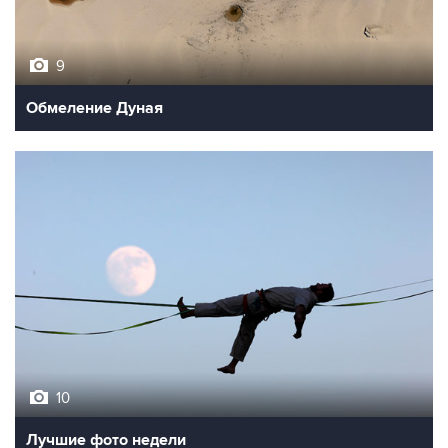
9
Обмеление Дуная
10
Лучшие фото недели