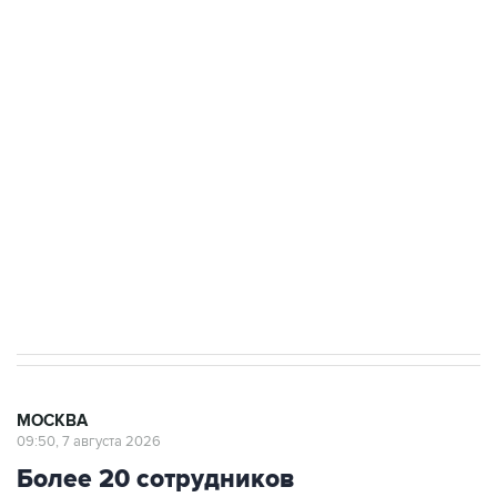
ФСБ сообщила о задержании в Приморье
подростков, готовивших теракт на объекте
Росгвардии
Беспилотные технологии и ИИ на службе у
электросетевых объектов и агрокомплексов
Социальная реклама, АНО «Национальные приоритеты».
ИНН 7725383515 Erid: F7NfYUJCUneVdwcydK6A
Аксенов сообщил о четвертом погибшем в
результате атаки ВСУ на Крым
МОСКВА
09:50, 7 августа 2026
Более 20 сотрудников