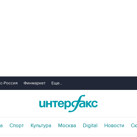
с-Россия
Финмаркет
Еще...
а
Спорт
Культура
Москва
Digital
Новости
С