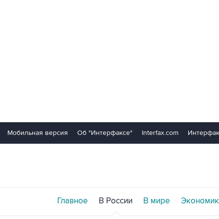
Мобильная версия
Об "Интерфаксе"
Interfax.com
Интерфак
Главное
В России
В мире
Экономик