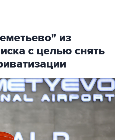
еметьево" из
писка с целью снять
риватизации