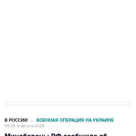
Промышленное предприятие в Самарской
области подверглось атаке БПЛА
Беспилотные технологии и ИИ на службе у
электросетевых объектов и агрокомплексов
Социальная реклама, АНО «Национальные приоритеты».
ИНН 7725383515 Erid: F7NfYUJCUneVdwcydK6A
Кабмин РФ разрешил до 1 июля 2027 года
импорт, выпуск и обращение бензина Евро 2,
Евро 3, Евро 4
В РОССИИ
ВОЕННАЯ ОПЕРАЦИЯ НА УКРАИНЕ
→
09:29, 9 августа 2026