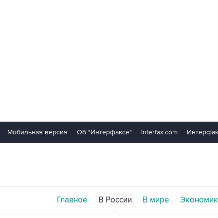
Мобильная версия
Об "Интерфаксе"
Interfax.com
Интерфак
Главное
В России
В мире
Экономик