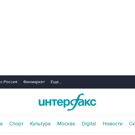
с-Россия
Финмаркет
Еще...
а
Спорт
Культура
Москва
Digital
Новости
С