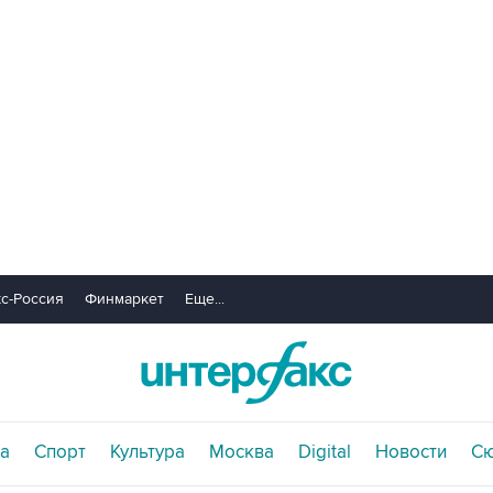
с-Россия
Финмаркет
Еще...
а
Спорт
Культура
Москва
Digital
Новости
С