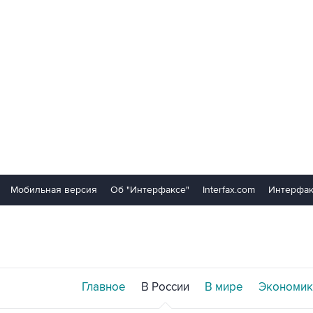
Мобильная версия
Об "Интерфаксе"
Interfax.com
Интерфак
Главное
В России
В мире
Экономик